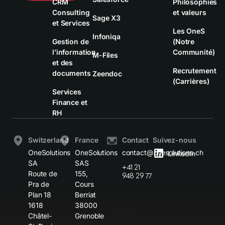
CRM
Philosophies
Consulting
et valeurs
Sage X3
et Services
Les OneS
Infoniqa
Gestion de
(Notre
l’information
Communité)
M-Files
et des
Recrutement
documents
Zeendoc
(Carrières)
Services
Finance et
RH
Switzerland
France
Contact
Suivez-nous
OneSolutions
OneSolutions
contact@onesolutions.ch
LinkedIn
SA
SAS
+41 21
Route de
155,
948 29 77
Pra de
Cours
Plan 18
Berriat
1618
38000
Châtel-
Grenoble