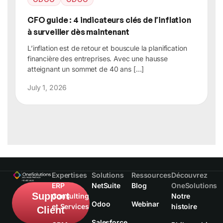
CFO guide : 4 indicateurs clés de l’inflation
à surveiller dès maintenant
L’inflation est de retour et bouscule la planification
financière des entreprises. Avec une hausse
atteignant un sommet de 40 ans […]
July 1, 2026
Expertises
Solutions
Ressources
Découvrez
ERP
NetSuite
Blog
OneSolutions
Support
Consulting
Notre
Odoo
Webinar
et Services
histoire
Client
Salesforce