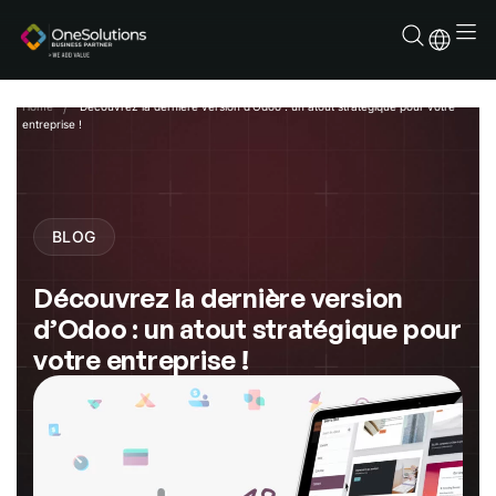
Skip
to
content
Home
Découvrez la dernière version d’Odoo : un atout stratégique pour votre
entreprise !
BLOG
Découvrez la dernière version
d’Odoo : un atout stratégique pour
votre entreprise !