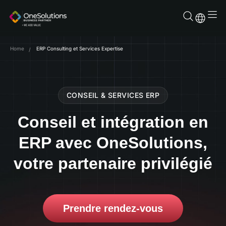
Skip
to
content
Home
ERP Consulting et Services Expertise
CONSEIL & SERVICES ERP
Conseil et intégration en
ERP avec OneSolutions,
votre partenaire privilégié
Prendre rendez-vous