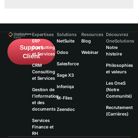
Expertises
Solutions
Resources
Découvrez
ERP
NetSuite
Blog
OneSolutions
Support
Consulting
Notre
Odoo
Webinar
et Services
histoire
Client
Salesforce
CRM
Philosophies
Consulting
et valeurs
Sage X3
et Services
Les OneS
Infoniqa
Gestion de
(Notre
l’information
Communité)
M-Files
et des
Recrutement
documents
Zeendoc
(Carrières)
Services
Finance et
RH