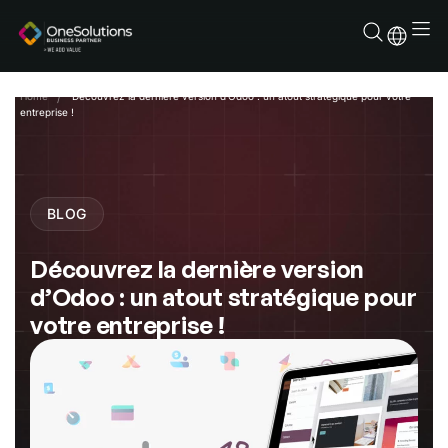
Aller
au
contenu
Home
Découvrez la dernière version d’Odoo : un atout stratégique pour votre
entreprise !
BLOG
Découvrez la dernière version
d’Odoo : un atout stratégique pour
votre entreprise !