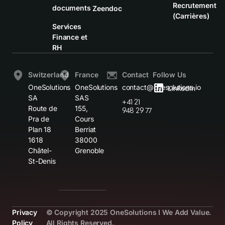
Recrutement
documents
Zeendoc
(Carrières)
Services
Finance et
RH
Switzerland
France
Contact
Follow Us
OneSolutions
OneSolutions
contact@onesolutions.io
LinkedIn
SA
SAS
+41 21
Route de
155,
948 29 77
Pra de
Cours
Plan 18
Berriat
1618
38000
Châtel-
Grenoble
St-Denis
Privacy
© Copyright 2025 OneSolutions I We Add Value.
Policy
All Rights Reserved.