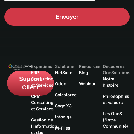
Envoyer
Expertises
Solutions
Resources
Découvrez
ERP
NetSuite
Blog
OneSolutions
Support
Consulting
Notre
Odoo
Webinar
et Services
histoire
Client
Salesforce
CRM
Philosophies
Consulting
et valeurs
Sage X3
et Services
Les OneS
Infoniqa
Gestion de
(Notre
l’information
Communité)
M-Files
et des