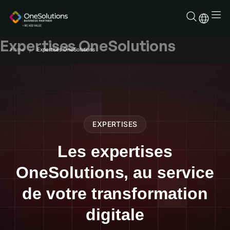
Aller
au
contenu
Expertises OneSolutions
Home
Expertises OneSolutions
EXPERTISES
Les expertises
OneSolutions, au service
de votre transformation
digitale