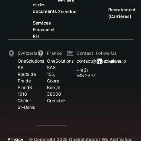
et des
Recrutement
documents
Zeendoc
(Carrières)
Services
Finance et
RH
Switzerland
France
Contact
Follow Us
OneSolutions
OneSolutions
contact@onesolutions.io
LinkedIn
SA
SAS
+41 21
Route de
155,
948 29 77
Pra de
Cours
Plan 18
Berriat
1618
38000
Châtel-
Grenoble
St-Denis
Privacy
© Copyright 2025 OneSolutions I We Add Value.