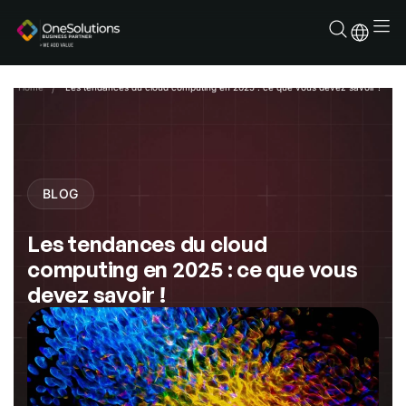
Aller
au
contenu
Home
Les tendances du cloud computing en 2025 : ce que vous devez savoir !
BLOG
Les tendances du cloud
computing en 2025 : ce que vous
devez savoir !