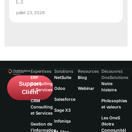
[…]
juillet 23, 2026
Expertises
Solutions
Resources
Découvrez
ERP
NetSuite
Blog
OneSolutions
Support
Consulting
Notre
Odoo
Webinar
et Services
histoire
Client
Salesforce
CRM
Philosophies
Consulting
et valeurs
Sage X3
et Services
Les OneS
Infoniqa
Gestion de
(Notre
l’information
Communité)
M-Files