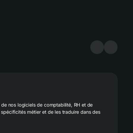
de nos logiciels de comptabilité, RH et de
Dé
spécificités métier et de les traduire dans des
L’
im
 leur capacité à accompagner le changement ont
qu