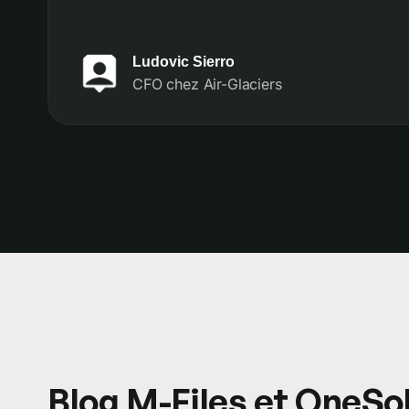
été déterminants. Au-delà de l’implémentation, l
d’expansion des outils.
OneSolutions est pour nous un partenaire de long
Ludovic Sierro
CFO chez Air-Glaciers
Blog M-Files et OneSo