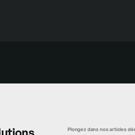
eur suivi est exemplaire et nous pouvons compter sur eux pou
ue date, stable et de confiance.
lutions
Plongez dans nos articles dé