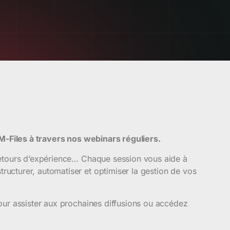
 M-Files à travers nos webinars réguliers.
retours d’expérience… Chaque session vous aide à
cturer, automatiser et optimiser la gestion de vos
our assister aux prochaines diffusions ou accédez