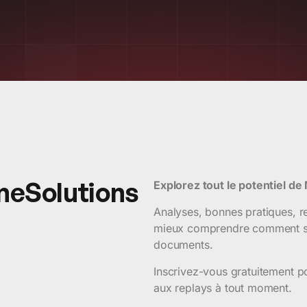
neSolutions
Explorez tout le potentiel de
Analyses, bonnes pratiques, 
mieux comprendre comment stru
documents.
Inscrivez-vous gratuitement p
aux replays à tout moment.