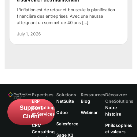
L’inflation est de retour et bouscule la planification
financière des entreprises. Avec une hausse
atteignant un sommet de 40 ans […]
July 1, 2026
Expertises
Solutions
Ressources
Découvrez
ERP
NetSuite
Blog
OneSolutions
Support
Consulting
Notre
Odoo
Webinar
et Services
histoire
Client
Salesforce
CRM
Philosophies
Consulting
et valeurs
Sage X3