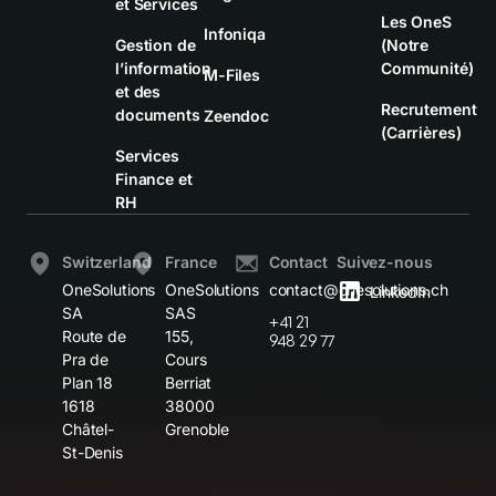
et Services
Les OneS
Infoniqa
Gestion de
(Notre
l’information
Communité)
M-Files
et des
Recrutement
documents
Zeendoc
(Carrières)
Services
Finance et
RH
Switzerland
France
Contact
Suivez-nous
OneSolutions
OneSolutions
contact@onesolutions.ch
LinkedIn
SA
SAS
+41 21
Route de
155,
948 29 77
Pra de
Cours
Plan 18
Berriat
1618
38000
Châtel-
Grenoble
St-Denis