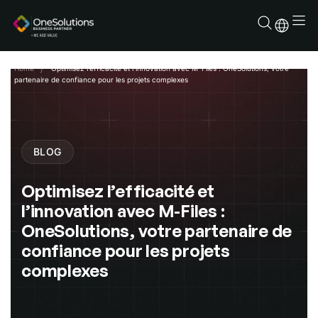
Skip
to
content
Home
Optimisez l’efficacité et l’innovation avec M-Files : OneSolutions, votre
partenaire de confiance pour les projets complexes
BLOG
Optimisez l’efficacité et
l’innovation avec M-Files :
OneSolutions, votre partenaire de
confiance pour les projets
complexes