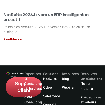
NetSuite 2026.1 : vers un ERP intelligent et
proactif
Points clés NetSuite 2026.1 La version NetSuite 2026.1 se
distingue
Read More »
Expertises
Solutions
Resources
Découvrez
ERP
NetSuite
Blog
OneSolutions
Support
Consulting
Notre
Odoo
Webinar
et Services
histoire
Client
Salesforce
CRM
Philosophies
Consulting
et valeurs
Sage X3