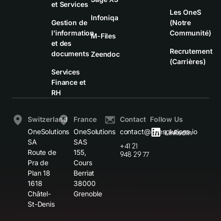
et Services
Les OneS
Infoniqa
Gestion de
(Notre
l’information
Communité)
M-Files
et des
Recrutement
documents
Zeendoc
(Carrières)
Services
Finance et
RH
Switzerland
France
Contact
Follow Us
OneSolutions
OneSolutions
contact@onesolutions.io
LinkedIn
SA
SAS
+41 21
Route de
155,
948 29 77
Pra de
Cours
Plan 18
Berriat
1618
38000
Châtel-
Grenoble
St-Denis