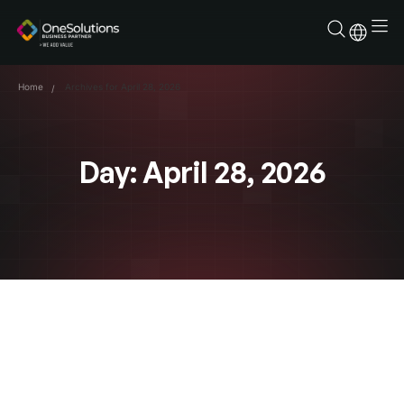
Skip
to
content
Home
Archives for April 28, 2026
Day: April 28, 2026