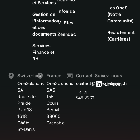
et Services
Les OneS
Infoniqa
Gestion de
(Notre
l’information
Communité)
M-Files
et des
Recrutement
documents
Zeendoc
(Carrières)
Services
Finance et
RH
Switzerland
France
Contact
Suivez-nous
OneSolutions
OneSolutions
contact@onesolutions.ch
LinkedIn
SA
SAS
+41 21
Route de
155,
948 29 77
Pra de
Cours
Plan 18
Berriat
1618
38000
Châtel-
Grenoble
St-Denis