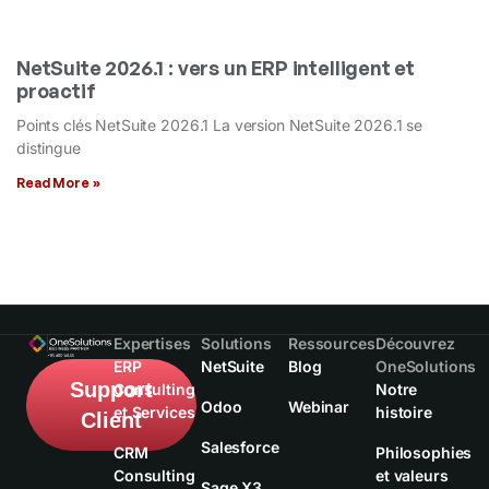
NetSuite 2026.1 : vers un ERP intelligent et
proactif
Points clés NetSuite 2026.1 La version NetSuite 2026.1 se
distingue
Read More »
Expertises
Solutions
Ressources
Découvrez
ERP
NetSuite
Blog
OneSolutions
Support
Consulting
Notre
Odoo
Webinar
et Services
histoire
Client
Salesforce
CRM
Philosophies
Consulting
et valeurs
Sage X3