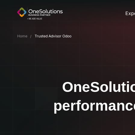
Skip
to
Expe
content
Home
Trusted Advisor Odoo
OneSolutio
performanc