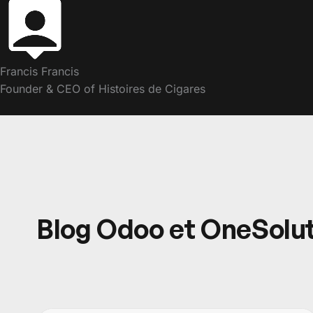
Francis Francis
Founder & CEO of Histoires de Cigares
Blog Odoo et OneSolu