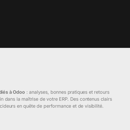
diés à Odoo
: analyses, bonnes pratiques et retours
oin dans la maîtrise de votre ERP. Des contenus clairs
cideurs en quête de performance et de visibilité.