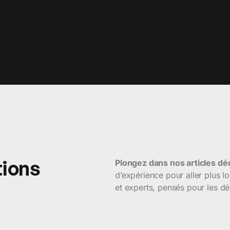
tions
Plongez dans nos articles dé
d’expérience pour aller plus l
et experts, pensés pour les dé