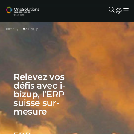
Aller
au
contenu
Home
One i-bizup
Relevez vos
défis avec i-
bizup, l’ERP
suisse sur-
mesure